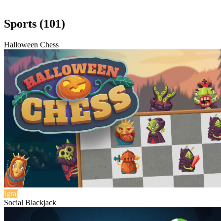
Sports (101)
Halloween Chess
Igraj
Social Blackjack