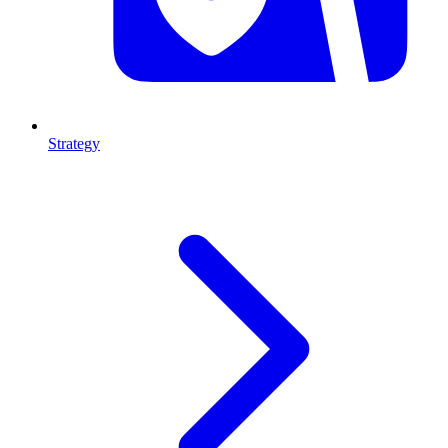
Strategy