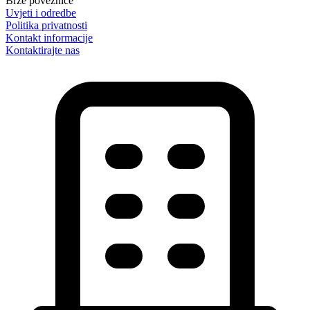
Brze poveznice
Uvjeti i odredbe
Politika privatnosti
Kontakt informacije
Kontaktirajte nas