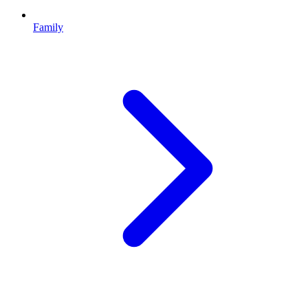
Family