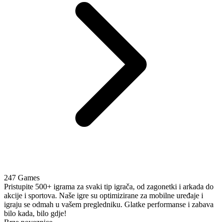
247 Games
Pristupite 500+ igrama za svaki tip igrača, od zagonetki i arkada do
akcije i sportova. Naše igre su optimizirane za mobilne uređaje i
igraju se odmah u vašem pregledniku. Glatke performanse i zabava
bilo kada, bilo gdje!