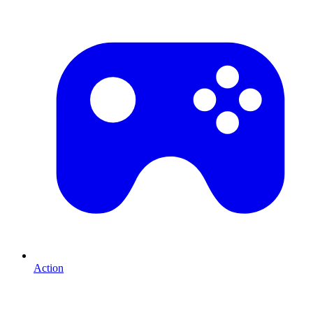
Action