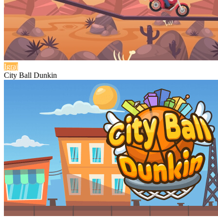
Igraj
City Ball Dunkin