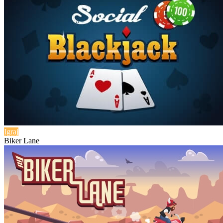
Igraj
Biker Lane