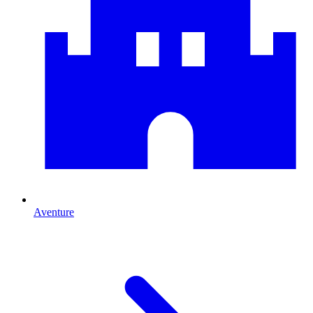
Aventure