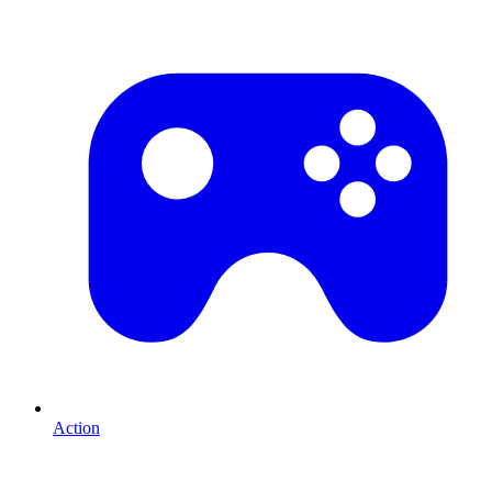
Action