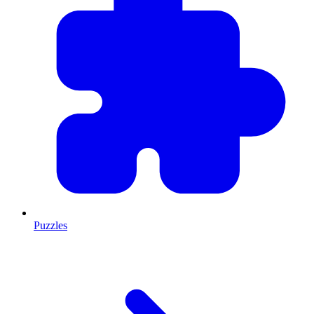
Puzzles