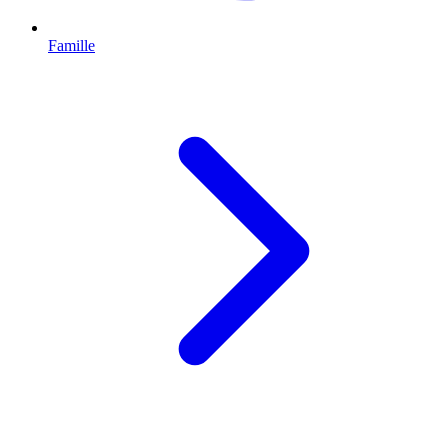
Famille