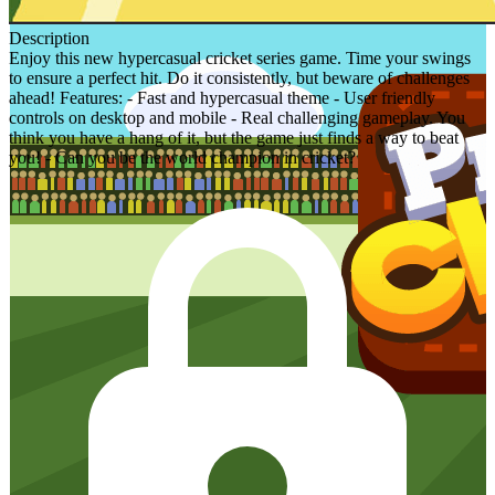
Description
Enjoy this new hypercasual cricket series game. Time your swings
to ensure a perfect hit. Do it consistently, but beware of challenges
ahead! Features: - Fast and hypercasual theme - User friendly
controls on desktop and mobile - Real challenging gameplay. You
think you have a hang of it, but the game just finds a way to beat
you! - Can you be the world champion in cricket?