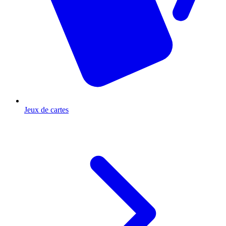
Jeux de cartes