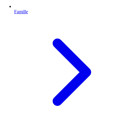
Famille