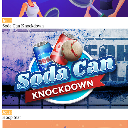
Jouer
Soda Can Knockdown
Jouer
Hoop Star