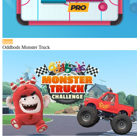
Jouer
Oddbods Monster Truck