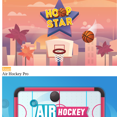
Jouer
Air Hockey Pro