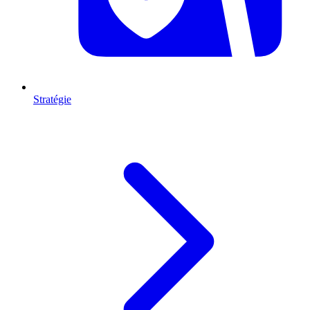
Stratégie