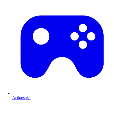
Actionspiel