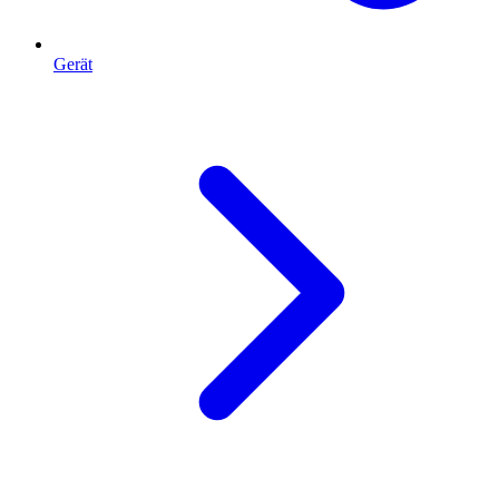
Gerät