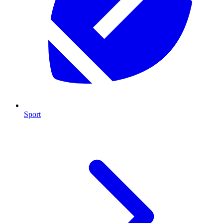
Sport