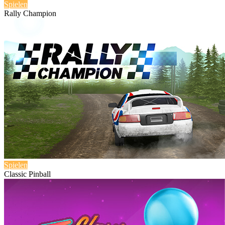
Spielen
Rally Champion
Spielen
Classic Pinball