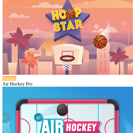
Spielen
Air Hockey Pro