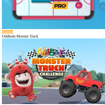
Spielen
Oddbods Monster Truck