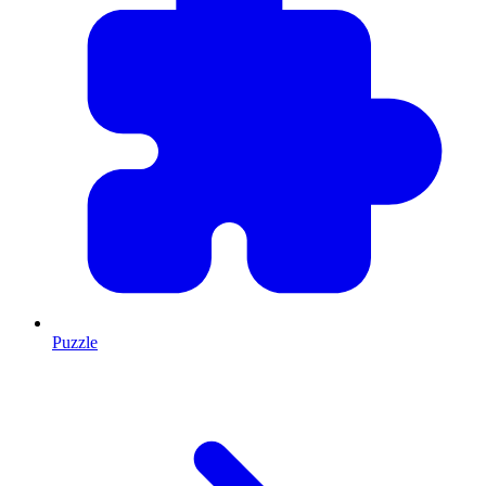
Puzzle