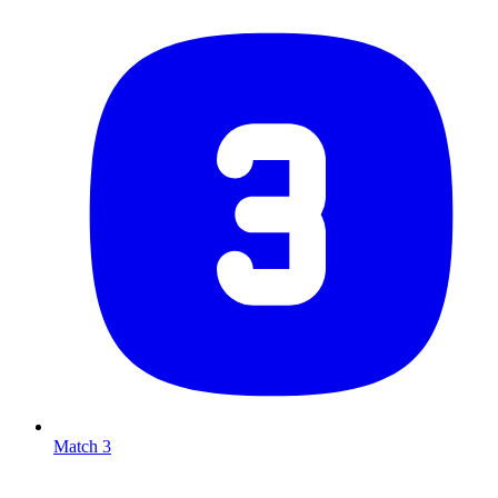
Match 3