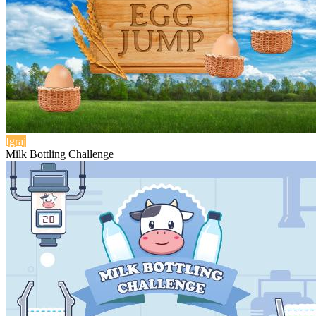
Igraj
Milk Bottling Challenge