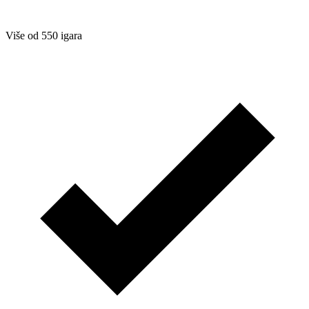
Više od 550 igara