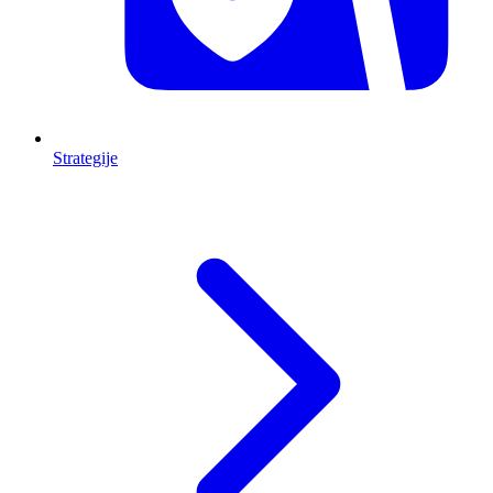
Strategije