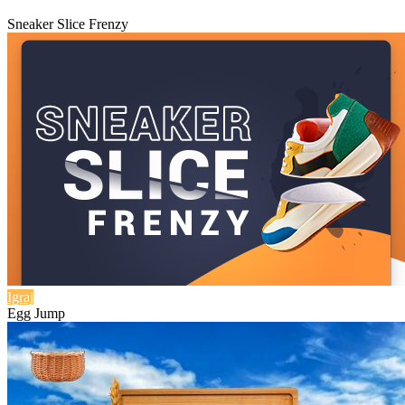
Sneaker Slice Frenzy
Igraj
Egg Jump