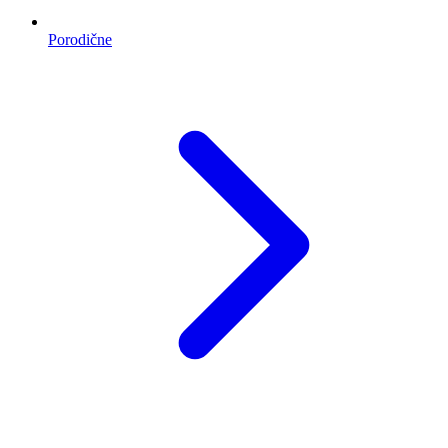
Porodične