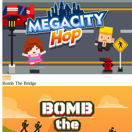
Igraj
Bomb The Bridge