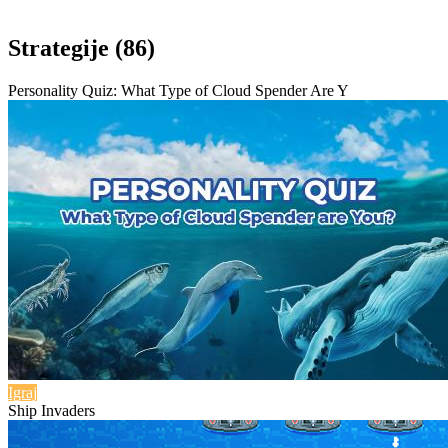
Strategije (86)
Personality Quiz: What Type of Cloud Spender Are Y
Igraj
Ship Invaders