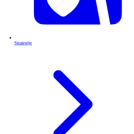
Strategije