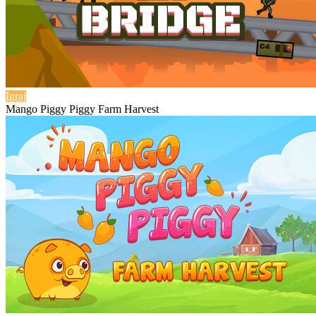
Igraj
Mango Piggy Piggy Farm Harvest