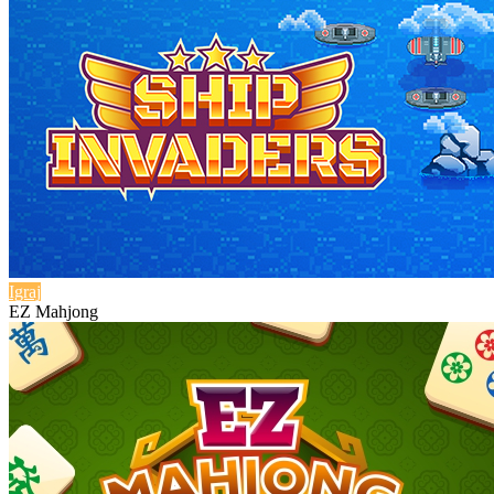
Igraj
EZ Mahjong