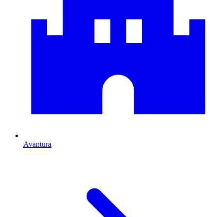
Avantura