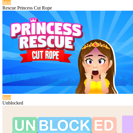
Igraj
Rescue Princess Cut Rope
Igraj
Unblocked