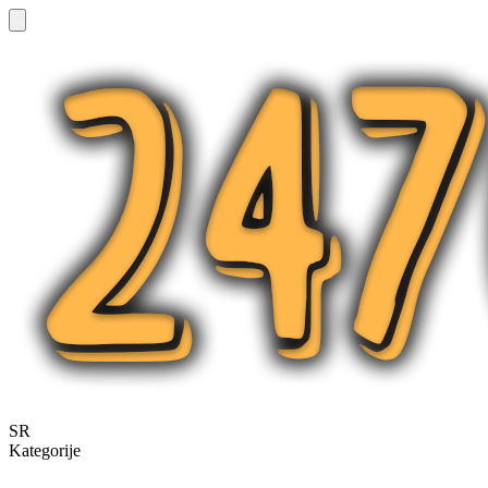
SR
Kategorije