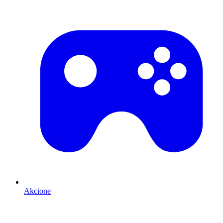
Akcione