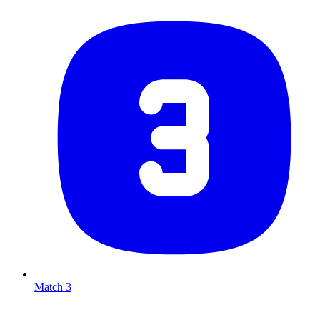
Match 3