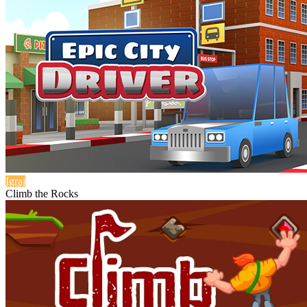
Igraj
Climb the Rocks