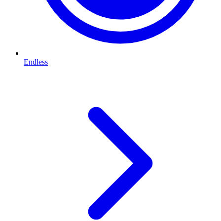
Endless