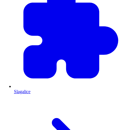
Slagalice