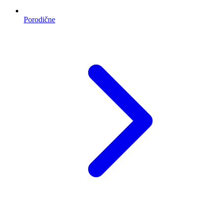
Porodične