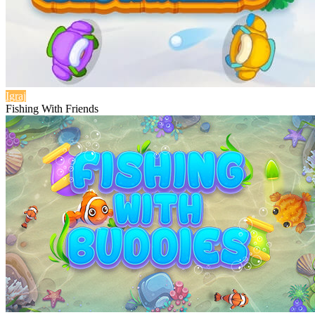
Igraj
Fishing With Friends