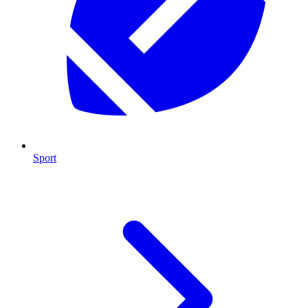
Sport