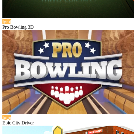
Igraj
Pro Bowling 3D
Igraj
Epic City Driver